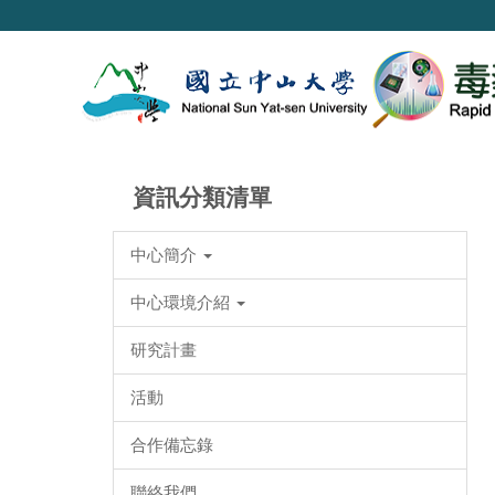
跳
到
主
要
內
容
區
資訊分類清單
中心簡介
中心環境介紹
研究計畫
活動
合作備忘錄
聯絡我們